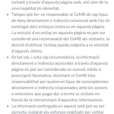
visitant a través d'aquesta pàgina web, així com de la
seva legalitat i/o idoneïtat.
Tampoc pot fer-se responsable al CoMB de cap tipus
de dany directament o indirecta relacionat amb l'ús i/o
contingut dels enllaços inclosos en aquesta pàgina.
La inclusió d'un enllaç en aquesta pàgina no pot ser
considerat una recomanació del CoMB als visitants; la
decisió d'utilitzar l'enllaç queda subjecta a la voluntat
d'aquests últims.
En tot cas, i sota cap circumstància, la informació
directament o indirecta accessible a través d'aquesta
pàgina no pot ser considerada un consell mèdic o
prescripció facultativa, declinant el CoMB tota
responsabilitat per qualsevol tipus de conseqüències
directament o indirecta relacionades amb les accions
o omissions que pugui dur a terme el visitant en
funció de la interpretació d'aquestes informacions.
La informació continguda en aquest web pot no ser
correcta, malgrat els esforços realitzats per vetllar