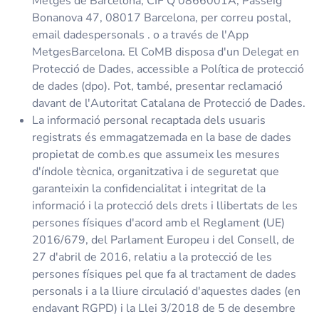
Metges de Barcelona, CIF Q 0866001A, Passeig
Bonanova 47, 08017 Barcelona, per correu postal,
email
dadespersonals
. o a través de l'App
MetgesBarcelona. El CoMB disposa d'un Delegat en
Protecció de Dades, accessible a Política de protecció
de dades (
dpo
). Pot, també, presentar reclamació
davant de l'Autoritat Catalana de Protecció de Dades.
La informació personal recaptada dels usuaris
registrats és emmagatzemada en la base de dades
propietat de comb.es que assumeix les mesures
d'índole tècnica, organitzativa i de seguretat que
garanteixin la confidencialitat i integritat de la
informació i la protecció dels drets i llibertats de les
persones físiques d'acord amb el Reglament (UE)
2016/679, del Parlament Europeu i del Consell, de
27 d'abril de 2016, relatiu a la protecció de les
persones físiques pel que fa al tractament de dades
personals i a la lliure circulació d'aquestes dades (en
endavant RGPD) i la Llei 3/2018 de 5 de desembre