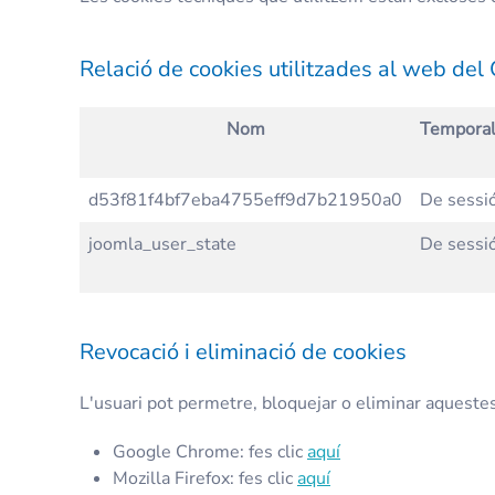
Relació de cookies utilitzades al web de
Nom
Temporal
d53f81f4bf7eba4755eff9d7b21950a0
De sessi
joomla_user_state
De sessi
Revocació i eliminació de cookies
L'usuari pot permetre, bloquejar o eliminar aquestes
Google Chrome: fes clic
aquí
Mozilla Firefox: fes clic
aquí