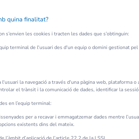
b quina finalitat?
on s’envien les cookies i tracten les dades que s’obtinguin:
quip terminal de l'usuari des d'un equip o domini gestionat pel 
l'usuari la navegació a través d'una pàgina web, plataforma o apl
rolar el trànsit i la comunicació de dades, identificar la sessió 
es en l’equip terminal:
dissenyades per a recavar i emmagatzemar dades mentre l’usuar
 opcions existents dins del mateix.
 l’àmbit d’aplicació de l’article 22.2 de la LSSI.