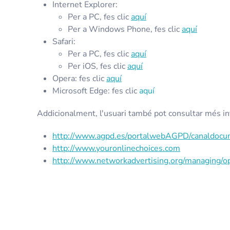
Internet Explorer:
Per a PC, fes clic
aquí
Per a Windows Phone, fes clic
aquí
Safari:
Per a PC, fes clic
aquí
Per iOS, fes clic
aquí
Opera: fes clic
aquí
Microsoft Edge: fes clic
aquí
Addicionalment, l'usuari també pot consultar més inf
http://www.agpd.es/portalwebAGPD/canaldocum
http://www.youronlinechoices.com
http://www.networkadvertising.org/managing/o