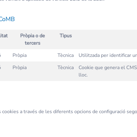
l CoMB
itat
Pròpia o de
Tipus
tercers
ó
Pròpia
Tècnica
Utilitzada per identificar 
ó
Pròpia
Tècnica
Cookie que genera el CMS 
lloc.
 cookies a través de les diferents opcions de configuració seg