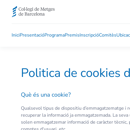
Skip to main content
Inici
Presentació
Programa
Premis
Inscripció
Comitès
Ubicac
Politica de cookies
Què és una cookie?
Qualsevol tipus de dispositiu d’emmagatzematge i rec
recuperar la informació ja emmagatzemada. La seva ut
solen emmagatzemar informació de caràcter tècnic, pr
comptes d'usuari, etc.