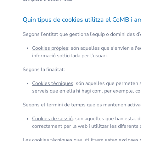
Quin tipus de cookies utilitza el CoMB i am
Segons l’entitat que gestiona l’equip o domini des d’
Cookies pròpies
: són aquelles que s'envien a l'e
informació sol·licitada per l'usuari.
Segons la finalitat:
Cookies tècniques
: són aquelles que permeten a 
serveis que en ella hi hagi com, per exemple, cont
Segons el termini de temps que es mantenen activad
Cookies de sessió
: son aquelles que han estat 
correctament per la web i utilitzar les diferents
Les cookies tècniques que utilitzem estan excloses de