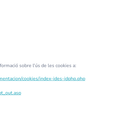
ormació sobre l'ús de les cookies a:
entacion/cookies/index-ides-idphp.php
pt_out.asp